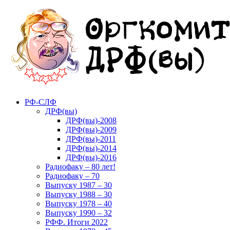
Перейти
к
содержимому
РФ-СЛФ
ДРФ(вы)
ДРФ(вы)-2008
ДРФ(вы)-2009
ДРФ(вы)-2011
ДРФ(вы)-2014
ДРФ(вы)-2016
Радиофаку – 80 лет!
Радиофаку – 70
Выпуску 1987 – 30
Выпуску 1988 – 30
Выпуску 1978 – 40
Выпуску 1990 – 32
РФФ. Итоги 2022