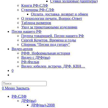
Сумки холщовые (шопперы)
Книги РФ-СЛФ
Сувениры РФ-СЛФ
Оплата, доставка, возврат и обмен
О технологии печати. Вопрос-Ответ
Таблица размеров
Уход за трикотажными изделиями
Песни нашего РФ
Группа товарищей. Песни нашего РФ
Сергей Кочетов. Времена и годы
Сборник “Песни под гитару”
Видео-архив
РФФ. Неформальная история
Видео с ДРФ(вы)
РФ-Фильм
Видео: юбилеи, встречи, ДРФ, КВН…
0
Переключить
поиск
по
веб-
0
Меню
Закрыть
сайту
РФ-СЛФ
ДРФ(вы)
ДРФ(вы)-2008