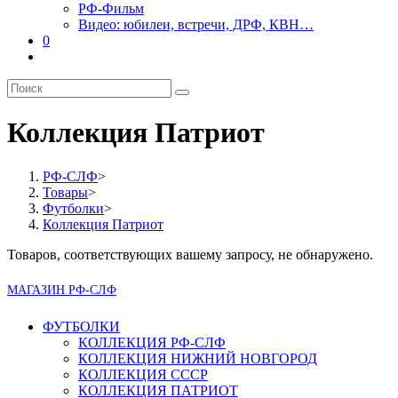
РФ-Фильм
Видео: юбилеи, встречи, ДРФ, КВН…
0
Переключить
поиск
по
веб-
сайту
Коллекция Патриот
РФ-СЛФ
>
Товары
>
Футболки
>
Коллекция Патриот
Товаров, соответствующих вашему запросу, не обнаружено.
МАГАЗИН РФ-СЛФ
ФУТБОЛКИ
КОЛЛЕКЦИЯ РФ-СЛФ
КОЛЛЕКЦИЯ НИЖНИЙ НОВГОРОД
КОЛЛЕКЦИЯ СССР
КОЛЛЕКЦИЯ ПАТРИОТ