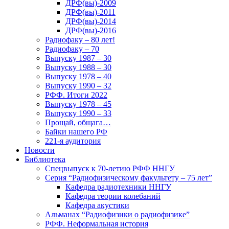
ДРФ(вы)-2009
ДРФ(вы)-2011
ДРФ(вы)-2014
ДРФ(вы)-2016
Радиофаку – 80 лет!
Радиофаку – 70
Выпуску 1987 – 30
Выпуску 1988 – 30
Выпуску 1978 – 40
Выпуску 1990 – 32
РФФ. Итоги 2022
Выпуску 1978 – 45
Выпуску 1990 – 33
Прощай, общага…
Байки нашего РФ
221-я аудитория
Новости
Библиотека
Спецвыпуск к 70-летию РФФ ННГУ
Серия “Радиофизическому факультету – 75 лет”
Кафедра радиотехники ННГУ
Кафедра теории колебаний
Кафедра акустики
Альманах “Радиофизики о радиофизике”
РФФ. Неформальная история