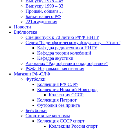
Выпуску 1978 – 45
Выпуску 1990 – 33
Прощай, общага…
Байки нашего РФ
221-я аудитория
Новости
Библиотека
Спецвыпуск к 70-летию РФФ ННГУ
Серия “Радиофизическому факультету – 75 лет”
Кафедра радиотехники ННГУ
Кафедра теории колебаний
Кафедра акустики
Альманах “Радиофизики о радиофизике”
РФФ. Неформальная история
Магазин РФ-СЛФ
Футболки
Коллекция РФ-СЛФ
Коллекция Нижний Новгород
Коллекция СССР
Коллекция Патриот
Футболки без принта
Бейсболки
Спортивные костюмы
Коллекция СССР спорт
Коллекция Россия спорт